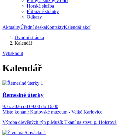
Firmy a služby v obci
Horská služba
Příbuzné stránky
Odkazy
Aktuality
Úřední deska
Kontakty
Kalendář akcí
Úvodní stránka
Kalendář
Vytisknout
Kalendář
Řemeslné úterky
9. 6. 2026 od 09:00 do 16:00
Místo konání:
Karlovské muzeum - Velké Karlovice
Výroba dřevěných rýn p.Mužík Tkaní na stavu p. Holcrová