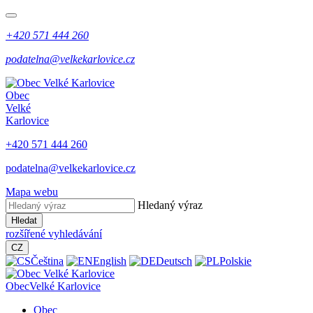
+420 571 444 260
podatelna@velkekarlovice.cz
Obec
Velké
Karlovice
+420 571 444 260
podatelna@velkekarlovice.cz
Mapa webu
Hledaný výraz
Hledat
rozšířené vyhledávání
CZ
Čeština
English
Deutsch
Polskie
Obec
Velké Karlovice
Obec