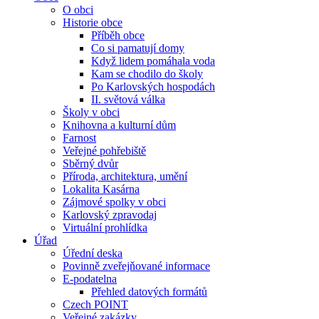
O obci
Historie obce
Příběh obce
Co si pamatují domy
Když lidem pomáhala voda
Kam se chodilo do školy
Po Karlovských hospodách
II. světová válka
Školy v obci
Knihovna a kulturní dům
Farnost
Veřejné pohřebiště
Sběrný dvůr
Příroda, architektura, umění
Lokalita Kasárna
Zájmové spolky v obci
Karlovský zpravodaj
Virtuální prohlídka
Úřad
Úřední deska
Povinně zveřejňované informace
E-podatelna
Přehled datových formátů
Czech POINT
Veřejné zakázky