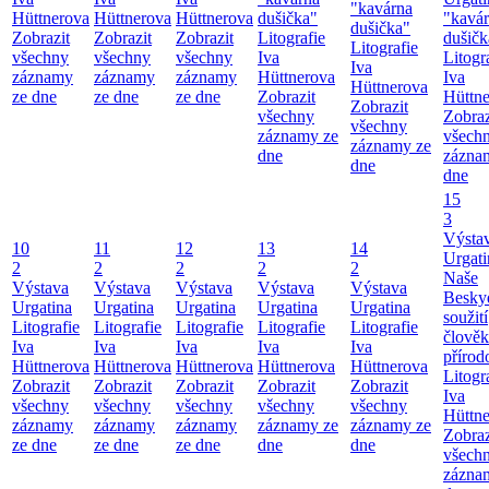
"kavárna
Hüttnerova
Hüttnerova
Hüttnerova
dušička"
"kavá
dušička"
Zobrazit
Zobrazit
Zobrazit
Litografie
dušičk
Litografie
všechny
všechny
všechny
Iva
Litogr
Iva
záznamy
záznamy
záznamy
Hüttnerova
Iva
Hüttnerova
ze dne
ze dne
ze dne
Zobrazit
Hüttn
Zobrazit
všechny
Zobraz
všechny
záznamy ze
všech
záznamy ze
dne
zázna
dne
dne
15
3
Výsta
10
11
12
13
14
Urgati
2
2
2
2
2
Naše
Výstava
Výstava
Výstava
Výstava
Výstava
Besky
Urgatina
Urgatina
Urgatina
Urgatina
Urgatina
soužití
Litografie
Litografie
Litografie
Litografie
Litografie
člověk
Iva
Iva
Iva
Iva
Iva
přírod
Hüttnerova
Hüttnerova
Hüttnerova
Hüttnerova
Hüttnerova
Litogr
Zobrazit
Zobrazit
Zobrazit
Zobrazit
Zobrazit
Iva
všechny
všechny
všechny
všechny
všechny
Hüttn
záznamy
záznamy
záznamy
záznamy ze
záznamy ze
Zobraz
ze dne
ze dne
ze dne
dne
dne
všech
zázna