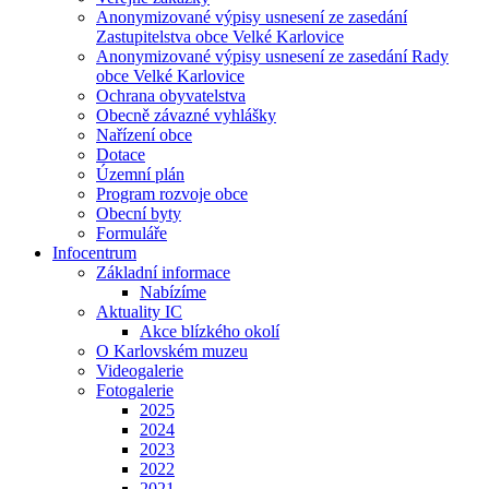
Anonymizované výpisy usnesení ze zasedání
Zastupitelstva obce Velké Karlovice
Anonymizované výpisy usnesení ze zasedání Rady
obce Velké Karlovice
Ochrana obyvatelstva
Obecně závazné vyhlášky
Nařízení obce
Dotace
Územní plán
Program rozvoje obce
Obecní byty
Formuláře
Infocentrum
Základní informace
Nabízíme
Aktuality IC
Akce blízkého okolí
O Karlovském muzeu
Videogalerie
Fotogalerie
2025
2024
2023
2022
2021