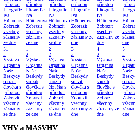
přírodou
přírodou
přírodou
přírodou
přírodou
přírod
Litografie
Litografie
Litografie
Litografie
Litografie
Litogr
Iva
Iva
Iva
Iva
Iva
Iva
Hüttnerova
Hüttnerova
Hüttnerova
Hüttnerova
Hüttnerova
Hüttn
Zobrazit
Zobrazit
Zobrazit
Zobrazit
Zobrazit
Zobraz
všechny
všechny
všechny
všechny
všechny
všech
záznamy
záznamy
záznamy
záznamy ze
záznamy ze
zázna
ze dne
ze dne
ze dne
dne
dne
dne
31
1
2
3
4
5
2
2
2
2
2
2
Výstava
Výstava
Výstava
Výstava
Výstava
Výsta
Urgatina
Urgatina
Urgatina
Urgatina
Urgatina
Urgati
Naše
Naše
Naše
Naše
Naše
Naše
Beskydy
Beskydy
Beskydy
Beskydy
Beskydy
Besky
soužití
soužití
soužití
soužití
soužití
soužití
člověka s
člověka s
člověka s
člověka s
člověka s
člověk
přírodou
přírodou
přírodou
přírodou
přírodou
přírod
Zobrazit
Zobrazit
Zobrazit
Zobrazit
Zobrazit
Zobraz
všechny
všechny
všechny
všechny
všechny
všech
záznamy
záznamy
záznamy
záznamy ze
záznamy ze
zázna
ze dne
ze dne
ze dne
dne
dne
dne
VHV a MASVHV