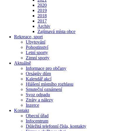
2020
2019
2018
2017
Archiv
Zajímavá místa obce
Rekreace, sport
Ubytování
Pohostinství
Letní sporty
Zimní sporty
Aktuálně
Informace pro občany
Orságův dům
Kalendář akcí
Hlášení místního rozhlasu
Smuteční oznámení
Svoz odpadu
Ztráty a nálezy
Inzerce
Kontakt
Obecní úřad
Infocentrum
Důležitá telefonní čísla, kontakty