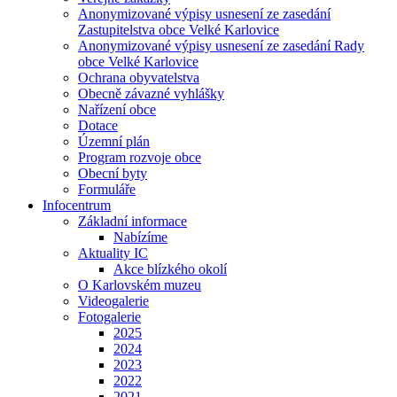
Anonymizované výpisy usnesení ze zasedání
Zastupitelstva obce Velké Karlovice
Anonymizované výpisy usnesení ze zasedání Rady
obce Velké Karlovice
Ochrana obyvatelstva
Obecně závazné vyhlášky
Nařízení obce
Dotace
Územní plán
Program rozvoje obce
Obecní byty
Formuláře
Infocentrum
Základní informace
Nabízíme
Aktuality IC
Akce blízkého okolí
O Karlovském muzeu
Videogalerie
Fotogalerie
2025
2024
2023
2022
2021