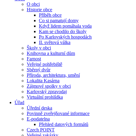
O obci
Historie obce
Příběh obce
Co si pamatují domy
Když lidem pomáhala voda
Kam se chodilo do školy
Po Karlovských hospodách
II. světová válka
Školy v obci
Knihovna a kulturní dům
Farnost
Veřejné pohřebiště
Sběrný dvůr
Příroda, architektura, umění
Lokalita Kasárna
Zájmové spolky v obci
Karlovský zpravodaj
Virtuální prohlídka
Úřad
Úřední deska
Povinně zveřejňované informace
E-podatelna
Přehled datových formátů
Czech POINT
Veřejné zakázky