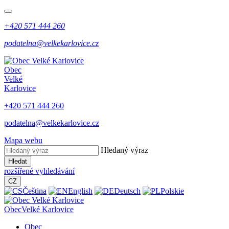
+420 571 444 260
podatelna@velkekarlovice.cz
Obec
Velké
Karlovice
+420 571 444 260
podatelna@velkekarlovice.cz
Mapa webu
Hledaný výraz
Hledat
rozšířené vyhledávání
CZ
Čeština
English
Deutsch
Polskie
Obec
Velké Karlovice
Obec