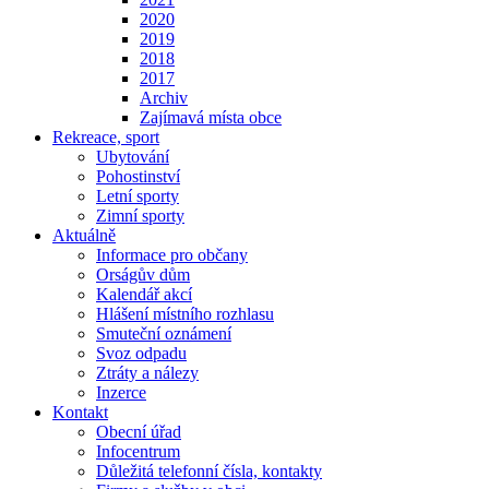
2020
2019
2018
2017
Archiv
Zajímavá místa obce
Rekreace, sport
Ubytování
Pohostinství
Letní sporty
Zimní sporty
Aktuálně
Informace pro občany
Orságův dům
Kalendář akcí
Hlášení místního rozhlasu
Smuteční oznámení
Svoz odpadu
Ztráty a nálezy
Inzerce
Kontakt
Obecní úřad
Infocentrum
Důležitá telefonní čísla, kontakty