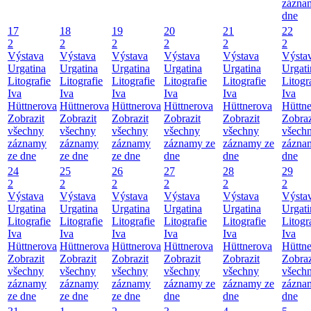
zázna
dne
17
18
19
20
21
22
2
2
2
2
2
2
Výstava
Výstava
Výstava
Výstava
Výstava
Výsta
Urgatina
Urgatina
Urgatina
Urgatina
Urgatina
Urgati
Litografie
Litografie
Litografie
Litografie
Litografie
Litogr
Iva
Iva
Iva
Iva
Iva
Iva
Hüttnerova
Hüttnerova
Hüttnerova
Hüttnerova
Hüttnerova
Hüttn
Zobrazit
Zobrazit
Zobrazit
Zobrazit
Zobrazit
Zobraz
všechny
všechny
všechny
všechny
všechny
všech
záznamy
záznamy
záznamy
záznamy ze
záznamy ze
zázna
ze dne
ze dne
ze dne
dne
dne
dne
24
25
26
27
28
29
2
2
2
2
2
2
Výstava
Výstava
Výstava
Výstava
Výstava
Výsta
Urgatina
Urgatina
Urgatina
Urgatina
Urgatina
Urgati
Litografie
Litografie
Litografie
Litografie
Litografie
Litogr
Iva
Iva
Iva
Iva
Iva
Iva
Hüttnerova
Hüttnerova
Hüttnerova
Hüttnerova
Hüttnerova
Hüttn
Zobrazit
Zobrazit
Zobrazit
Zobrazit
Zobrazit
Zobraz
všechny
všechny
všechny
všechny
všechny
všech
záznamy
záznamy
záznamy
záznamy ze
záznamy ze
zázna
ze dne
ze dne
ze dne
dne
dne
dne