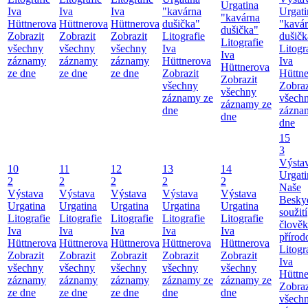
Urgatina
Iva
Iva
Iva
"kavárna
Urgati
"kavárna
Hüttnerova
Hüttnerova
Hüttnerova
dušička"
"kavá
dušička"
Zobrazit
Zobrazit
Zobrazit
Litografie
dušičk
Litografie
všechny
všechny
všechny
Iva
Litogr
Iva
záznamy
záznamy
záznamy
Hüttnerova
Iva
Hüttnerova
ze dne
ze dne
ze dne
Zobrazit
Hüttn
Zobrazit
všechny
Zobraz
všechny
záznamy ze
všech
záznamy ze
dne
zázna
dne
dne
15
3
Výsta
10
11
12
13
14
Urgati
2
2
2
2
2
Naše
Výstava
Výstava
Výstava
Výstava
Výstava
Besky
Urgatina
Urgatina
Urgatina
Urgatina
Urgatina
soužití
Litografie
Litografie
Litografie
Litografie
Litografie
člověk
Iva
Iva
Iva
Iva
Iva
přírod
Hüttnerova
Hüttnerova
Hüttnerova
Hüttnerova
Hüttnerova
Litogr
Zobrazit
Zobrazit
Zobrazit
Zobrazit
Zobrazit
Iva
všechny
všechny
všechny
všechny
všechny
Hüttn
záznamy
záznamy
záznamy
záznamy ze
záznamy ze
Zobraz
ze dne
ze dne
ze dne
dne
dne
všech