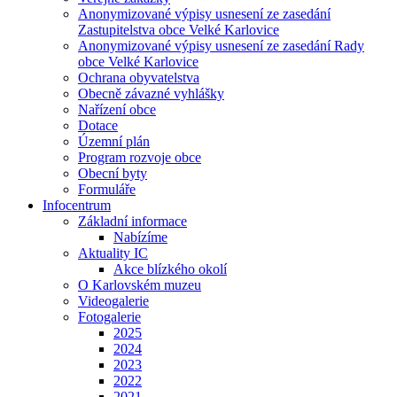
Anonymizované výpisy usnesení ze zasedání
Zastupitelstva obce Velké Karlovice
Anonymizované výpisy usnesení ze zasedání Rady
obce Velké Karlovice
Ochrana obyvatelstva
Obecně závazné vyhlášky
Nařízení obce
Dotace
Územní plán
Program rozvoje obce
Obecní byty
Formuláře
Infocentrum
Základní informace
Nabízíme
Aktuality IC
Akce blízkého okolí
O Karlovském muzeu
Videogalerie
Fotogalerie
2025
2024
2023
2022
2021