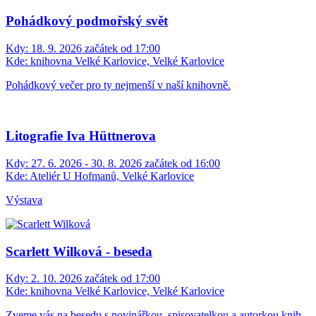
Pohádkový podmořský svět
Kdy:
18. 9. 2026 začátek od 17:00
Kde:
knihovna Velké Karlovice, Velké Karlovice
Pohádkový večer pro ty nejmenší v naší knihovně.
Litografie Iva Hüttnerova
Kdy:
27. 6. 2026 - 30. 8. 2026 začátek od 16:00
Kde:
Ateliér U Hofmanů, Velké Karlovice
Výstava
Scarlett Wilková - beseda
Kdy:
2. 10. 2026 začátek od 17:00
Kde:
knihovna Velké Karlovice, Velké Karlovice
Zveme vás na besedu s novinářkou, spisovatelkou a autorkou knih