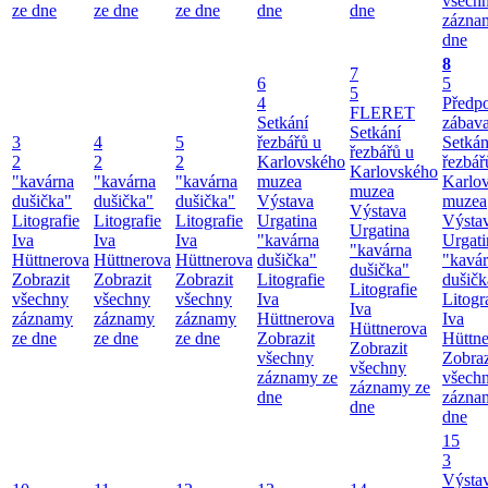
všech
ze dne
ze dne
ze dne
dne
dne
zázna
dne
8
7
6
5
5
4
Předp
FLERET
Setkání
zábav
Setkání
3
4
5
řezbářů u
Setkán
řezbářů u
2
2
2
Karlovského
řezbář
Karlovského
"kavárna
"kavárna
"kavárna
muzea
Karlo
muzea
dušička"
dušička"
dušička"
Výstava
muzea
Výstava
Litografie
Litografie
Litografie
Urgatina
Výsta
Urgatina
Iva
Iva
Iva
"kavárna
Urgati
"kavárna
Hüttnerova
Hüttnerova
Hüttnerova
dušička"
"kavá
dušička"
Zobrazit
Zobrazit
Zobrazit
Litografie
dušičk
Litografie
všechny
všechny
všechny
Iva
Litogr
Iva
záznamy
záznamy
záznamy
Hüttnerova
Iva
Hüttnerova
ze dne
ze dne
ze dne
Zobrazit
Hüttn
Zobrazit
všechny
Zobraz
všechny
záznamy ze
všech
záznamy ze
dne
zázna
dne
dne
15
3
Výsta