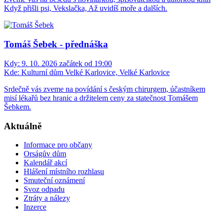
Když přišli psi, Vekslačka, Až uvidíš moře a dalších.
Tomáš Šebek - přednáška
Kdy:
9. 10. 2026 začátek od 19:00
Kde:
Kulturní dům Velké Karlovice, Velké Karlovice
Srdečně vás zveme na povídání s českým chirurgem, účastníkem
misí lékařů bez hranic a držitelem ceny za statečnost Tomášem
Šebkem.
Aktuálně
Informace pro občany
Orságův dům
Kalendář akcí
Hlášení místního rozhlasu
Smuteční oznámení
Svoz odpadu
Ztráty a nálezy
Inzerce