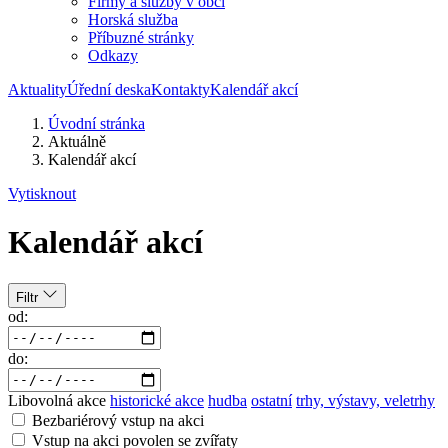
Firmy a služby v obci
Horská služba
Příbuzné stránky
Odkazy
Aktuality
Úřední deska
Kontakty
Kalendář akcí
Úvodní stránka
Aktuálně
Kalendář akcí
Vytisknout
Kalendář akcí
Filtr
od:
do:
Libovolná akce
historické akce
hudba
ostatní
trhy, výstavy, veletrhy
Bezbariérový vstup na akci
Vstup na akci povolen se zvířaty