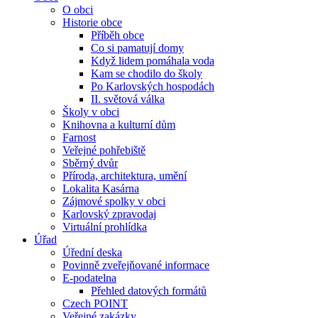
O obci
Historie obce
Příběh obce
Co si pamatují domy
Když lidem pomáhala voda
Kam se chodilo do školy
Po Karlovských hospodách
II. světová válka
Školy v obci
Knihovna a kulturní dům
Farnost
Veřejné pohřebiště
Sběrný dvůr
Příroda, architektura, umění
Lokalita Kasárna
Zájmové spolky v obci
Karlovský zpravodaj
Virtuální prohlídka
Úřad
Úřední deska
Povinně zveřejňované informace
E-podatelna
Přehled datových formátů
Czech POINT
Veřejné zakázky