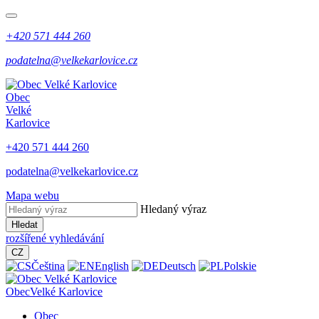
+420 571 444 260
podatelna@velkekarlovice.cz
Obec
Velké
Karlovice
+420 571 444 260
podatelna@velkekarlovice.cz
Mapa webu
Hledaný výraz
Hledat
rozšířené vyhledávání
CZ
Čeština
English
Deutsch
Polskie
Obec
Velké Karlovice
Obec