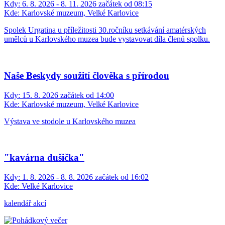
Kdy:
6. 8. 2026 - 8. 11. 2026 začátek od 08:15
Kde:
Karlovské muzeum, Velké Karlovice
Spolek Urgatina u příležitosti 30.ročníku setkávání amatérských
umělců u Karlovského muzea bude vystavovat díla členů spolku.
Naše Beskydy soužití člověka s přírodou
Kdy:
15. 8. 2026 začátek od 14:00
Kde:
Karlovské muzeum, Velké Karlovice
Výstava ve stodole u Karlovského muzea
"kavárna dušička"
Kdy:
1. 8. 2026 - 8. 8. 2026 začátek od 16:02
Kde:
Velké Karlovice
kalendář akcí