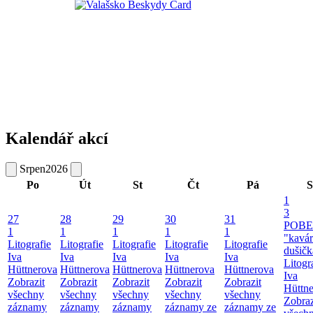
Kalendář akcí
Srpen
2026
Po
Út
St
Čt
Pá
S
1
3
27
28
29
30
31
POBE
1
1
1
1
1
"kavá
Litografie
Litografie
Litografie
Litografie
Litografie
dušičk
Iva
Iva
Iva
Iva
Iva
Litogr
Hüttnerova
Hüttnerova
Hüttnerova
Hüttnerova
Hüttnerova
Iva
Zobrazit
Zobrazit
Zobrazit
Zobrazit
Zobrazit
Hüttn
všechny
všechny
všechny
všechny
všechny
Zobraz
záznamy
záznamy
záznamy
záznamy ze
záznamy ze