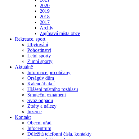
2020
2019
2018
2017
Archiv
Zajímavá místa obce
Rekreace, sport
Ubytování
Pohostinství
Letní sporty
Zimní sporty
Aktuálně
Informace pro občany
Orságův dům
Kalendář akcí
Hlášení místního rozhlasu
Smuteční oznámení
Svoz odpadu
Ztráty a nálezy
Inzerce
Kontakt
Obecní úřad
Infocentrum
Důležitá telefonní čísla, kontakty