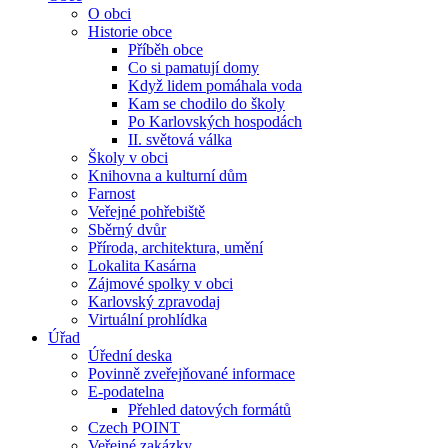
O obci
Historie obce
Příběh obce
Co si pamatují domy
Když lidem pomáhala voda
Kam se chodilo do školy
Po Karlovských hospodách
II. světová válka
Školy v obci
Knihovna a kulturní dům
Farnost
Veřejné pohřebiště
Sběrný dvůr
Příroda, architektura, umění
Lokalita Kasárna
Zájmové spolky v obci
Karlovský zpravodaj
Virtuální prohlídka
Úřad
Úřední deska
Povinně zveřejňované informace
E-podatelna
Přehled datových formátů
Czech POINT
Veřejné zakázky