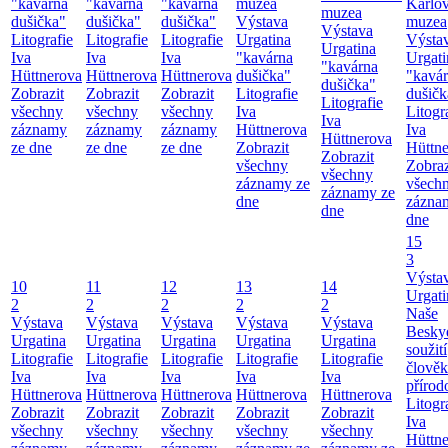
"kavárna
"kavárna
"kavárna
muzea
Karlo
muzea
dušička"
dušička"
dušička"
Výstava
muzea
Výstava
Litografie
Litografie
Litografie
Urgatina
Výsta
Urgatina
Iva
Iva
Iva
"kavárna
Urgati
"kavárna
Hüttnerova
Hüttnerova
Hüttnerova
dušička"
"kavá
dušička"
Zobrazit
Zobrazit
Zobrazit
Litografie
dušičk
Litografie
všechny
všechny
všechny
Iva
Litogr
Iva
záznamy
záznamy
záznamy
Hüttnerova
Iva
Hüttnerova
ze dne
ze dne
ze dne
Zobrazit
Hüttn
Zobrazit
všechny
Zobraz
všechny
záznamy ze
všech
záznamy ze
dne
zázna
dne
dne
15
3
Výsta
10
11
12
13
14
Urgati
2
2
2
2
2
Naše
Výstava
Výstava
Výstava
Výstava
Výstava
Besky
Urgatina
Urgatina
Urgatina
Urgatina
Urgatina
soužití
Litografie
Litografie
Litografie
Litografie
Litografie
člověk
Iva
Iva
Iva
Iva
Iva
přírod
Hüttnerova
Hüttnerova
Hüttnerova
Hüttnerova
Hüttnerova
Litogr
Zobrazit
Zobrazit
Zobrazit
Zobrazit
Zobrazit
Iva
všechny
všechny
všechny
všechny
všechny
Hüttn