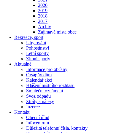
2020
2019
2018
2017
Archiv
Zajímavá místa obce
Rekreace, sport
Ubytování
Pohostinství
Letní sporty
Zimní sporty
Aktuálně
Informace pro občany
Orságův dům
Kalendář akcí
Hlášení místního rozhlasu
Smuteční oznámení
Svoz odpadu
Ztráty a nálezy
Inzerce
Kontakt
Obecní úřad
Infocentrum
Důležitá telefonní čísla, kontakty