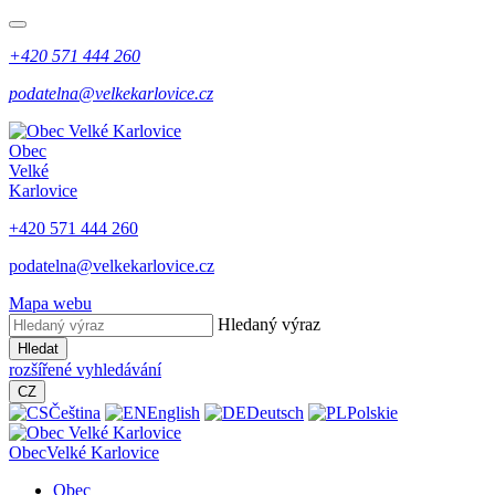
+420 571 444 260
podatelna@velkekarlovice.cz
Obec
Velké
Karlovice
+420 571 444 260
podatelna@velkekarlovice.cz
Mapa webu
Hledaný výraz
Hledat
rozšířené vyhledávání
CZ
Čeština
English
Deutsch
Polskie
Obec
Velké Karlovice
Obec