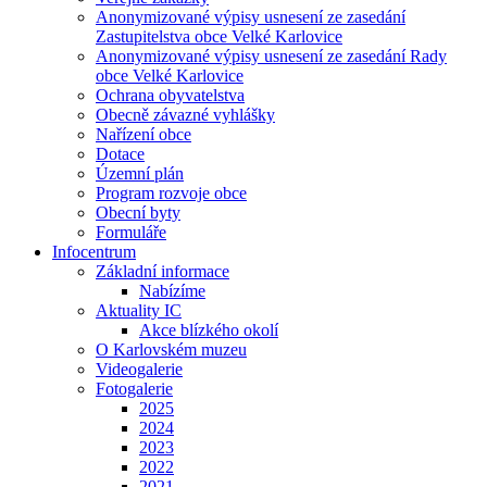
Anonymizované výpisy usnesení ze zasedání
Zastupitelstva obce Velké Karlovice
Anonymizované výpisy usnesení ze zasedání Rady
obce Velké Karlovice
Ochrana obyvatelstva
Obecně závazné vyhlášky
Nařízení obce
Dotace
Územní plán
Program rozvoje obce
Obecní byty
Formuláře
Infocentrum
Základní informace
Nabízíme
Aktuality IC
Akce blízkého okolí
O Karlovském muzeu
Videogalerie
Fotogalerie
2025
2024
2023
2022
2021