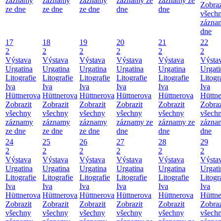
záznamy
záznamy
záznamy
záznamy ze
záznamy ze
Zobraz
ze dne
ze dne
ze dne
dne
dne
všech
zázna
dne
17
18
19
20
21
22
2
2
2
2
2
2
Výstava
Výstava
Výstava
Výstava
Výstava
Výsta
Urgatina
Urgatina
Urgatina
Urgatina
Urgatina
Urgati
Litografie
Litografie
Litografie
Litografie
Litografie
Litogr
Iva
Iva
Iva
Iva
Iva
Iva
Hüttnerova
Hüttnerova
Hüttnerova
Hüttnerova
Hüttnerova
Hüttn
Zobrazit
Zobrazit
Zobrazit
Zobrazit
Zobrazit
Zobraz
všechny
všechny
všechny
všechny
všechny
všech
záznamy
záznamy
záznamy
záznamy ze
záznamy ze
zázna
ze dne
ze dne
ze dne
dne
dne
dne
24
25
26
27
28
29
2
2
2
2
2
2
Výstava
Výstava
Výstava
Výstava
Výstava
Výsta
Urgatina
Urgatina
Urgatina
Urgatina
Urgatina
Urgati
Litografie
Litografie
Litografie
Litografie
Litografie
Litogr
Iva
Iva
Iva
Iva
Iva
Iva
Hüttnerova
Hüttnerova
Hüttnerova
Hüttnerova
Hüttnerova
Hüttn
Zobrazit
Zobrazit
Zobrazit
Zobrazit
Zobrazit
Zobraz
všechny
všechny
všechny
všechny
všechny
všech