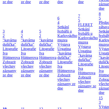
ze dne
ze dne
ze dne
dne
dne
zázna
dne
8
7
6
5
5
4
Předp
FLERET
Setkání
zábav
Setkání
3
4
5
řezbářů u
Setkán
řezbářů u
2
2
2
Karlovského
řezbář
Karlovského
"kavárna
"kavárna
"kavárna
muzea
Karlo
muzea
dušička"
dušička"
dušička"
Výstava
muzea
Výstava
Litografie
Litografie
Litografie
Urgatina
Výsta
Urgatina
Iva
Iva
Iva
"kavárna
Urgati
"kavárna
Hüttnerova
Hüttnerova
Hüttnerova
dušička"
"kavá
dušička"
Zobrazit
Zobrazit
Zobrazit
Litografie
dušičk
Litografie
všechny
všechny
všechny
Iva
Litogr
Iva
záznamy
záznamy
záznamy
Hüttnerova
Iva
Hüttnerova
ze dne
ze dne
ze dne
Zobrazit
Hüttn
Zobrazit
všechny
Zobraz
všechny
záznamy ze
všech
záznamy ze
dne
zázna
dne
dne
15
3
Výsta
10
11
12
13
14