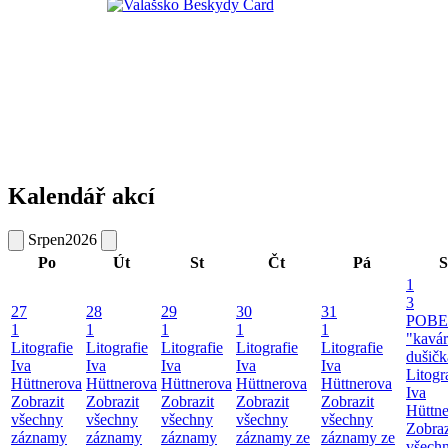
Kalendář akcí
Srpen
2026
Po
Út
St
Čt
Pá
S
1
3
27
28
29
30
31
POBE
1
1
1
1
1
"kavá
Litografie
Litografie
Litografie
Litografie
Litografie
dušičk
Iva
Iva
Iva
Iva
Iva
Litogr
Hüttnerova
Hüttnerova
Hüttnerova
Hüttnerova
Hüttnerova
Iva
Zobrazit
Zobrazit
Zobrazit
Zobrazit
Zobrazit
Hüttn
všechny
všechny
všechny
všechny
všechny
Zobraz
záznamy
záznamy
záznamy
záznamy ze
záznamy ze
všech