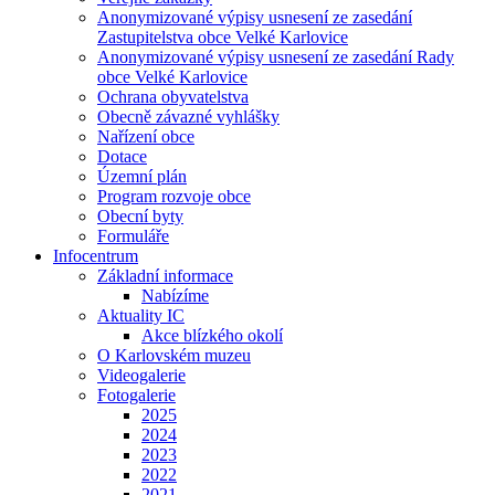
Anonymizované výpisy usnesení ze zasedání
Zastupitelstva obce Velké Karlovice
Anonymizované výpisy usnesení ze zasedání Rady
obce Velké Karlovice
Ochrana obyvatelstva
Obecně závazné vyhlášky
Nařízení obce
Dotace
Územní plán
Program rozvoje obce
Obecní byty
Formuláře
Infocentrum
Základní informace
Nabízíme
Aktuality IC
Akce blízkého okolí
O Karlovském muzeu
Videogalerie
Fotogalerie
2025
2024
2023
2022
2021