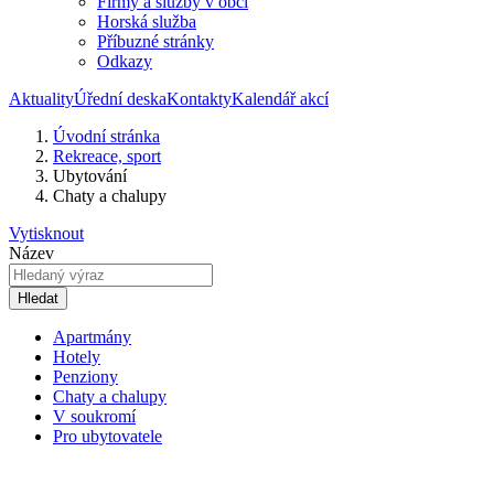
Firmy a služby v obci
Horská služba
Příbuzné stránky
Odkazy
Aktuality
Úřední deska
Kontakty
Kalendář akcí
Úvodní stránka
Rekreace, sport
Ubytování
Chaty a chalupy
Vytisknout
Název
Hledat
Apartmány
Hotely
Penziony
Chaty a chalupy
V soukromí
Pro ubytovatele