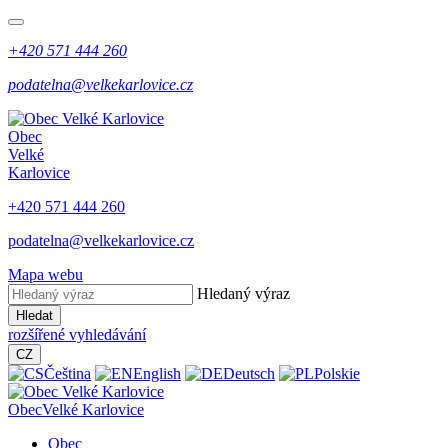
+420 571 444 260
podatelna@velkekarlovice.cz
Obec
Velké
Karlovice
+420 571 444 260
podatelna@velkekarlovice.cz
Mapa webu
Hledaný výraz
Hledat
rozšířené vyhledávání
CZ
Čeština
English
Deutsch
Polskie
Obec
Velké Karlovice
Obec