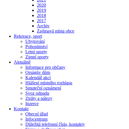
2020
2019
2018
2017
Archiv
Zajímavá místa obce
Rekreace, sport
Ubytování
Pohostinství
Letní sporty
Zimní sporty
Aktuálně
Informace pro občany
Orságův dům
Kalendář akcí
Hlášení místního rozhlasu
Smuteční oznámení
Svoz odpadu
Ztráty a nálezy
Inzerce
Kontakt
Obecní úřad
Infocentrum
Důležitá telefonní čísla, kontakty