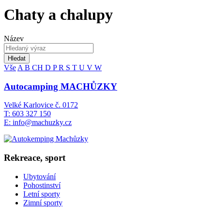
Chaty a chalupy
Název
Hledat
Vše
A
B
CH
D
P
R
S
T
U
V
W
Autocamping MACHŮZKY
Velké Karlovice č. 0172
T: 603 327 150
E: info@machuzky.cz
Rekreace, sport
Ubytování
Pohostinství
Letní sporty
Zimní sporty