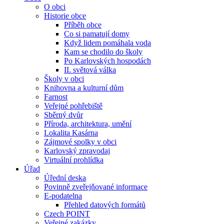
O obci
Historie obce
Příběh obce
Co si pamatují domy
Když lidem pomáhala voda
Kam se chodilo do školy
Po Karlovských hospodách
II. světová válka
Školy v obci
Knihovna a kulturní dům
Farnost
Veřejné pohřebiště
Sběrný dvůr
Příroda, architektura, umění
Lokalita Kasárna
Zájmové spolky v obci
Karlovský zpravodaj
Virtuální prohlídka
Úřad
Úřední deska
Povinně zveřejňované informace
E-podatelna
Přehled datových formátů
Czech POINT
Veřejné zakázky