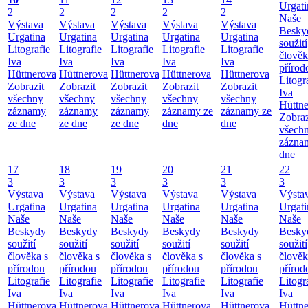
Urgati
2
2
2
2
2
Naše
Výstava
Výstava
Výstava
Výstava
Výstava
Besky
Urgatina
Urgatina
Urgatina
Urgatina
Urgatina
soužití
Litografie
Litografie
Litografie
Litografie
Litografie
člověk
Iva
Iva
Iva
Iva
Iva
přírod
Hüttnerova
Hüttnerova
Hüttnerova
Hüttnerova
Hüttnerova
Litogr
Zobrazit
Zobrazit
Zobrazit
Zobrazit
Zobrazit
Iva
všechny
všechny
všechny
všechny
všechny
Hüttn
záznamy
záznamy
záznamy
záznamy ze
záznamy ze
Zobraz
ze dne
ze dne
ze dne
dne
dne
všech
zázna
dne
17
18
19
20
21
22
3
3
3
3
3
3
Výstava
Výstava
Výstava
Výstava
Výstava
Výsta
Urgatina
Urgatina
Urgatina
Urgatina
Urgatina
Urgati
Naše
Naše
Naše
Naše
Naše
Naše
Beskydy
Beskydy
Beskydy
Beskydy
Beskydy
Besky
soužití
soužití
soužití
soužití
soužití
soužití
člověka s
člověka s
člověka s
člověka s
člověka s
člověk
přírodou
přírodou
přírodou
přírodou
přírodou
přírod
Litografie
Litografie
Litografie
Litografie
Litografie
Litogr
Iva
Iva
Iva
Iva
Iva
Iva
Hüttnerova
Hüttnerova
Hüttnerova
Hüttnerova
Hüttnerova
Hüttn