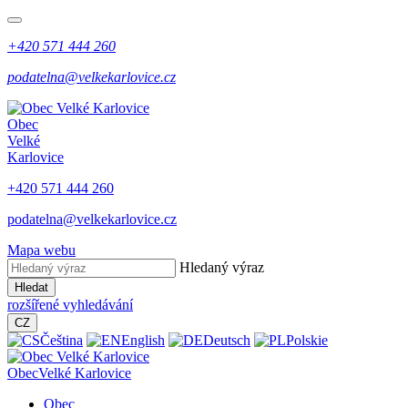
+420 571 444 260
podatelna@velkekarlovice.cz
Obec
Velké
Karlovice
+420 571 444 260
podatelna@velkekarlovice.cz
Mapa webu
Hledaný výraz
Hledat
rozšířené vyhledávání
CZ
Čeština
English
Deutsch
Polskie
Obec
Velké Karlovice
Obec