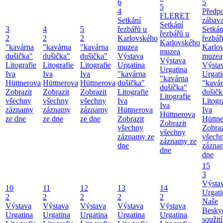
6
5
5
4
Předp
FLERET
Setkání
zábav
Setkání
3
4
5
řezbářů u
Setkán
řezbářů u
2
2
2
Karlovského
řezbář
Karlovského
"kavárna
"kavárna
"kavárna
muzea
Karlo
muzea
dušička"
dušička"
dušička"
Výstava
muzea
Výstava
Litografie
Litografie
Litografie
Urgatina
Výsta
Urgatina
Iva
Iva
Iva
"kavárna
Urgati
"kavárna
Hüttnerova
Hüttnerova
Hüttnerova
dušička"
"kavá
dušička"
Zobrazit
Zobrazit
Zobrazit
Litografie
dušičk
Litografie
všechny
všechny
všechny
Iva
Litogr
Iva
záznamy
záznamy
záznamy
Hüttnerova
Iva
Hüttnerova
ze dne
ze dne
ze dne
Zobrazit
Hüttn
Zobrazit
všechny
Zobraz
všechny
záznamy ze
všech
záznamy ze
dne
zázna
dne
dne
15
3
Výsta
10
11
12
13
14
Urgati
2
2
2
2
2
Naše
Výstava
Výstava
Výstava
Výstava
Výstava
Besky
Urgatina
Urgatina
Urgatina
Urgatina
Urgatina
soužití