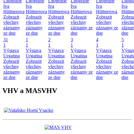
Litografie
Litografie
Litografie
Litografie
Litografie
Litogr
Iva
Iva
Iva
Iva
Iva
Iva
Hüttnerova
Hüttnerova
Hüttnerova
Hüttnerova
Hüttnerova
Hüttn
Zobrazit
Zobrazit
Zobrazit
Zobrazit
Zobrazit
Zobraz
všechny
všechny
všechny
všechny
všechny
všech
záznamy
záznamy
záznamy
záznamy ze
záznamy ze
zázna
ze dne
ze dne
ze dne
dne
dne
dne
31
1
2
3
4
5
1
1
1
1
1
1
Výstava
Výstava
Výstava
Výstava
Výstava
Výsta
Urgatina
Urgatina
Urgatina
Urgatina
Urgatina
Urgati
Zobrazit
Zobrazit
Zobrazit
Zobrazit
Zobrazit
Zobraz
všechny
všechny
všechny
všechny
všechny
všech
záznamy
záznamy
záznamy
záznamy ze
záznamy ze
zázna
ze dne
ze dne
ze dne
dne
dne
dne
VHV a MASVHV