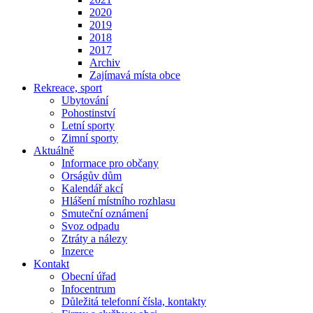
2020
2019
2018
2017
Archiv
Zajímavá místa obce
Rekreace, sport
Ubytování
Pohostinství
Letní sporty
Zimní sporty
Aktuálně
Informace pro občany
Orságův dům
Kalendář akcí
Hlášení místního rozhlasu
Smuteční oznámení
Svoz odpadu
Ztráty a nálezy
Inzerce
Kontakt
Obecní úřad
Infocentrum
Důležitá telefonní čísla, kontakty