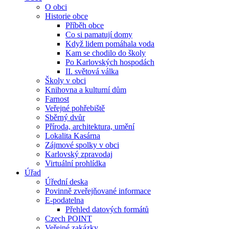
O obci
Historie obce
Příběh obce
Co si pamatují domy
Když lidem pomáhala voda
Kam se chodilo do školy
Po Karlovských hospodách
II. světová válka
Školy v obci
Knihovna a kulturní dům
Farnost
Veřejné pohřebiště
Sběrný dvůr
Příroda, architektura, umění
Lokalita Kasárna
Zájmové spolky v obci
Karlovský zpravodaj
Virtuální prohlídka
Úřad
Úřední deska
Povinně zveřejňované informace
E-podatelna
Přehled datových formátů
Czech POINT
Veřejné zakázky