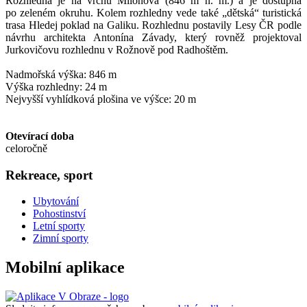
Rozhledna je na vrchu Miloňová (846 m n. m.) a je dostupná
po zeleném okruhu. Kolem rozhledny vede také „dětská“ turistická
trasa Hledej poklad na Galiku. Rozhlednu postavily Lesy ČR podle
návrhu architekta Antonína Závady, který rovněž projektoval
Jurkovičovu rozhlednu v Rožnově pod Radhoštěm.
Nadmořská výška: 846 m
Výška rozhledny: 24 m
Nejvyšší vyhlídková plošina ve výšce: 20 m
Otevírací doba
celoročně
Rekreace, sport
Ubytování
Pohostinství
Letní sporty
Zimní sporty
Mobilní aplikace