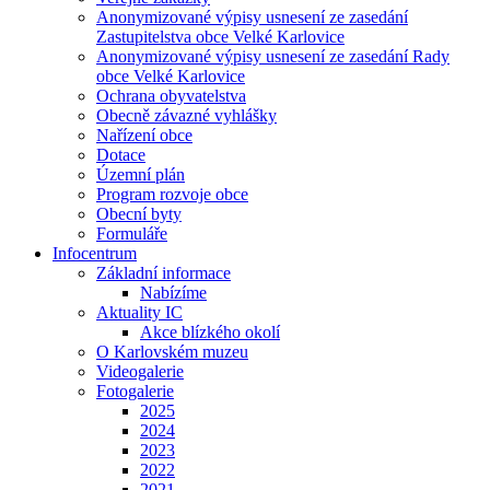
Anonymizované výpisy usnesení ze zasedání
Zastupitelstva obce Velké Karlovice
Anonymizované výpisy usnesení ze zasedání Rady
obce Velké Karlovice
Ochrana obyvatelstva
Obecně závazné vyhlášky
Nařízení obce
Dotace
Územní plán
Program rozvoje obce
Obecní byty
Formuláře
Infocentrum
Základní informace
Nabízíme
Aktuality IC
Akce blízkého okolí
O Karlovském muzeu
Videogalerie
Fotogalerie
2025
2024
2023
2022
2021