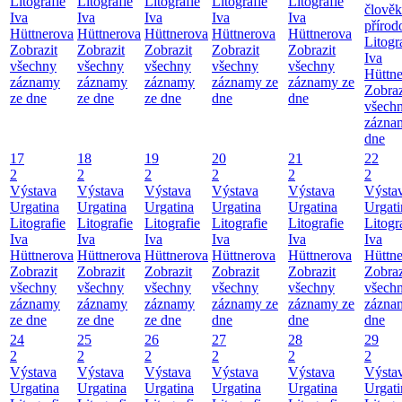
Litografie
Litografie
Litografie
Litografie
Litografie
člověk
Iva
Iva
Iva
Iva
Iva
přírod
Hüttnerova
Hüttnerova
Hüttnerova
Hüttnerova
Hüttnerova
Litogr
Zobrazit
Zobrazit
Zobrazit
Zobrazit
Zobrazit
Iva
všechny
všechny
všechny
všechny
všechny
Hüttn
záznamy
záznamy
záznamy
záznamy ze
záznamy ze
Zobraz
ze dne
ze dne
ze dne
dne
dne
všech
zázna
dne
17
18
19
20
21
22
2
2
2
2
2
2
Výstava
Výstava
Výstava
Výstava
Výstava
Výsta
Urgatina
Urgatina
Urgatina
Urgatina
Urgatina
Urgati
Litografie
Litografie
Litografie
Litografie
Litografie
Litogr
Iva
Iva
Iva
Iva
Iva
Iva
Hüttnerova
Hüttnerova
Hüttnerova
Hüttnerova
Hüttnerova
Hüttn
Zobrazit
Zobrazit
Zobrazit
Zobrazit
Zobrazit
Zobraz
všechny
všechny
všechny
všechny
všechny
všech
záznamy
záznamy
záznamy
záznamy ze
záznamy ze
zázna
ze dne
ze dne
ze dne
dne
dne
dne
24
25
26
27
28
29
2
2
2
2
2
2
Výstava
Výstava
Výstava
Výstava
Výstava
Výsta
Urgatina
Urgatina
Urgatina
Urgatina
Urgatina
Urgati