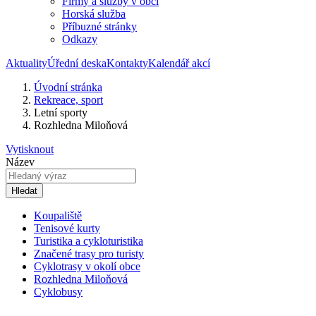
Firmy a služby v obci
Horská služba
Příbuzné stránky
Odkazy
Aktuality
Úřední deska
Kontakty
Kalendář akcí
Úvodní stránka
Rekreace, sport
Letní sporty
Rozhledna Miloňová
Vytisknout
Název
Hledat
Koupaliště
Tenisové kurty
Turistika a cykloturistika
Značené trasy pro turisty
Cyklotrasy v okolí obce
Rozhledna Miloňová
Cyklobusy